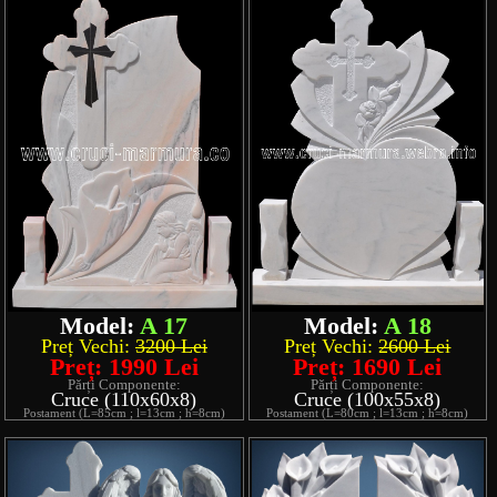
Model:
A 17
Model:
A 18
Preț Vechi:
3200 Lei
Preț Vechi:
2600 Lei
Preț: 1990 Lei
Preț: 1690 Lei
Părți Componente:
Părți Componente:
Cruce (110x60x8)
Cruce (100x55x8)
Postament (L=85cm ; l=13cm ; h=8cm)
Postament (L=80cm ; l=13cm ; h=8cm)