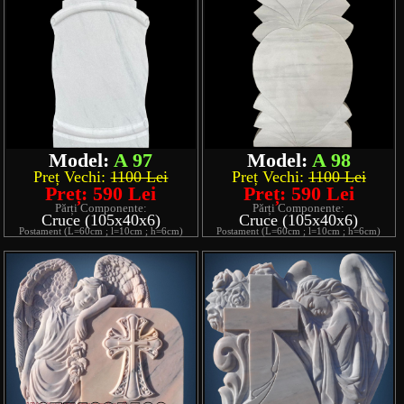
Model:
A 97
Model:
A 98
Preț Vechi:
1100 Lei
Preț Vechi:
1100 Lei
Preț: 590 Lei
Preț: 590 Lei
Părți Componente:
Părți Componente:
Cruce (105x40x6)
Cruce (105x40x6)
Postament (L=60cm ; l=10cm ; h=6cm)
Postament (L=60cm ; l=10cm ; h=6cm)