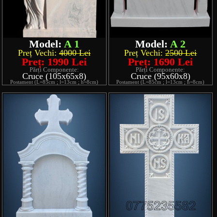
Model:
A 1
Model:
A 2
Preț Vechi:
4000 Lei
Preț Vechi:
2500 Lei
Preț: 1990 Lei
Preț: 1690 Lei
Părți Componente:
Părți Componente:
Cruce (105x65x8)
Cruce (95x60x8)
Postament (L=85cm ; l=13cm ; h=8cm)
Postament (L=85cm ; l=13cm ; h=8cm)