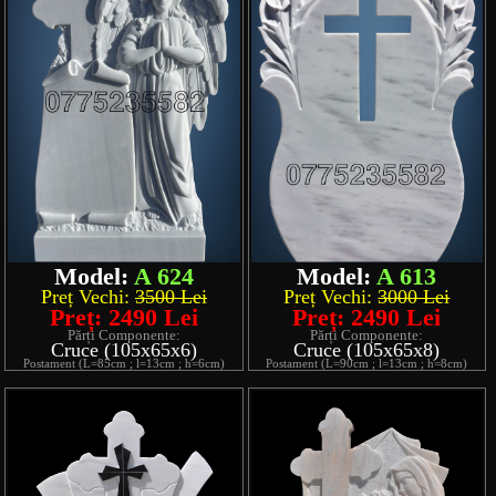
Model:
A 624
Model:
A 613
Preț Vechi:
3500 Lei
Preț Vechi:
3000 Lei
Preț: 2490 Lei
Preț: 2490 Lei
Părți Componente:
Părți Componente:
Cruce (105x65x6)
Cruce (105x65x8)
Postament (L=85cm ; l=13cm ; h=6cm)
Postament (L=90cm ; l=13cm ; h=8cm)