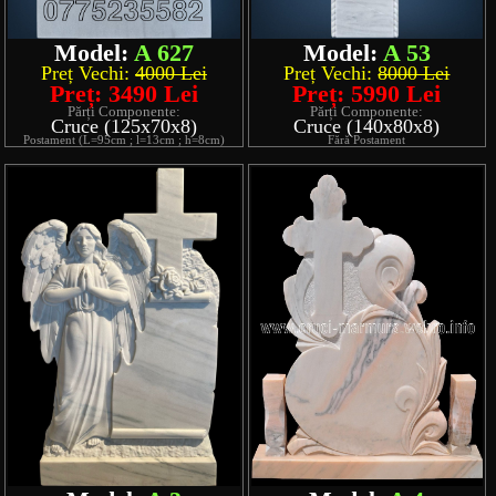
Model:
A 627
Model:
A 53
Preț Vechi:
4000 Lei
Preț Vechi:
8000 Lei
Preț: 3490 Lei
Preț: 5990 Lei
Părți Componente:
Părți Componente:
Cruce (125x70x8)
Cruce (140x80x8)
Postament (L=95cm ; l=13cm ; h=8cm)
Fără Postament