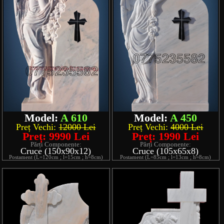
Model:
A 610
Model:
A 450
Preț Vechi:
12000 Lei
Preț Vechi:
4000 Lei
Preț: 9990 Lei
Preț: 1990 Lei
Părți Componente:
Părți Componente:
Cruce (150x90x12)
Cruce (105x65x8)
Postament (L=120cm ; l=15cm ; h=8cm)
Postament (L=85cm ; l=13cm ; h=8cm)