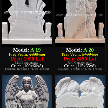
Model:
A 19
Model:
A 20
Preț Vechi:
2800 Lei
Preț Vechi:
3400 Lei
Preț: 1990 Lei
Preț: 2490 Lei
Părți Componente:
Părți Componente:
Cruce (100x60x8)
Cruce (115x65x8)
Postament (L=85cm ; l=13cm ; h=8cm)
Postament (L=90cm ; l=13cm ; h=8cm)