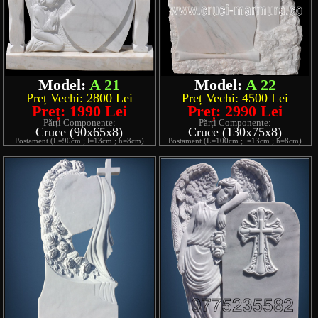
Model:
A 21
Model:
A 22
Preț Vechi:
2800 Lei
Preț Vechi:
4500 Lei
Preț: 1990 Lei
Preț: 2990 Lei
Părți Componente:
Părți Componente:
Cruce (90x65x8)
Cruce (130x75x8)
Postament (L=90cm ; l=13cm ; h=8cm)
Postament (L=100cm ; l=13cm ; h=8cm)