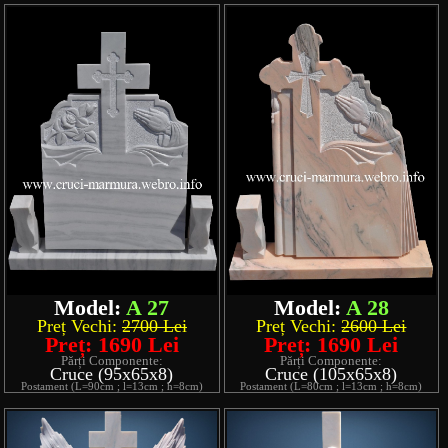
Model:
A 27
Model:
A 28
Preț Vechi:
2700 Lei
Preț Vechi:
2600 Lei
Preț: 1690 Lei
Preț: 1690 Lei
Părți Componente:
Părți Componente:
Cruce (95x65x8)
Cruce (105x65x8)
Postament (L=90cm ; l=13cm ; h=8cm)
Postament (L=80cm ; l=13cm ; h=8cm)