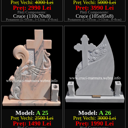
Preț Vechi:
4000 Lei
Preț Vechi:
5000 Lei
Preț: 2990 Lei
Preț: 3990 Lei
Părți Componente:
Părți Componente:
Cruce (110x70x8)
Cruce (105x85x8)
Postament (L=95cm ; l=13cm ; h=8cm)
Postament (L=105cm ; l=13cm ; h=8cm)
Model:
A 25
Model:
A 26
Preț Vechi:
2500 Lei
Preț Vechi:
3000 Lei
Preț: 1490 Lei
Preț: 1990 Lei
Părți Componente:
Părți Componente: