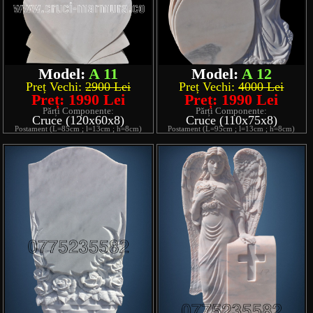
Model:
A 12
Model:
A 11
Preț Vechi:
4000 Lei
Preț Vechi:
2900 Lei
Preț: 1990 Lei
Preț: 1990 Lei
Părți Componente:
Părți Componente:
Cruce (110x75x8)
Cruce (120x60x8)
Postament (L=95cm ; l=13cm ; h=8cm)
Postament (L=85cm ; l=13cm ; h=8cm)