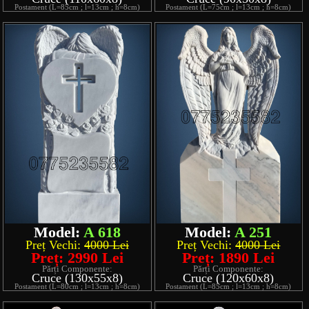
Postament (L=85cm ; l=13cm ; h=8cm)
Postament (L=75cm ; l=13cm ; h=8cm)
Model:
A 618
Model:
A 251
Preț Vechi:
4000 Lei
Preț Vechi:
4000 Lei
Preț: 2990 Lei
Preț: 1890 Lei
Părți Componente:
Părți Componente:
Cruce (130x55x8)
Cruce (120x60x8)
Postament (L=80cm ; l=13cm ; h=8cm)
Postament (L=85cm ; l=13cm ; h=8cm)