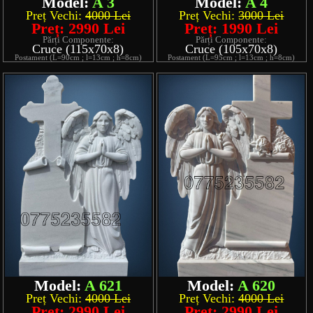
Model:
A 3
Model:
A 4
Preț Vechi:
4000 Lei
Preț Vechi:
3000 Lei
Preț: 2990 Lei
Preț: 1990 Lei
Părți Componente:
Părți Componente:
Cruce (115x70x8)
Cruce (105x70x8)
Postament (L=90cm ; l=13cm ; h=8cm)
Postament (L=95cm ; l=13cm ; h=8cm)
Model:
A 621
Model:
A 620
Preț Vechi:
4000 Lei
Preț Vechi:
4000 Lei
Preț: 2990 Lei
Preț: 2990 Lei