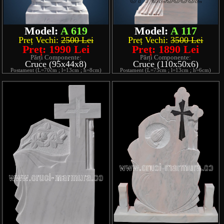
Model:
A 619
Model:
A 117
Preț Vechi:
2500 Lei
Preț Vechi:
3500 Lei
Preț: 1990 Lei
Preț: 1890 Lei
Părți Componente:
Părți Componente:
Cruce (95x44x8)
Cruce (110x50x6)
Postament (L=70cm ; l=13cm ; h=8cm)
Postament (L=75cm ; l=13cm ; h=6cm)