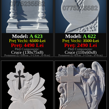
Model:
A 623
Model:
A 622
Preț Vechi:
6500 Lei
Preț Vechi:
3500 Lei
Preț: 4490 Lei
Preț: 2490 Lei
Părți Componente:
Părți Componente:
Cruce (130x75x8)
Cruce (110x60x8)
Postament (L=100cm ; l=13cm ; h=8cm)
Postament (L=85cm ; l=13cm ; h=8cm)