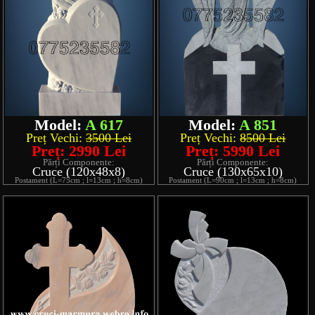
Model:
A 617
Model:
A 851
Preț Vechi:
3500 Lei
Preț Vechi:
8500 Lei
Preț: 2990 Lei
Preț: 5990 Lei
Părți Componente:
Părți Componente:
Cruce (120x48x8)
Cruce (130x65x10)
Postament (L=75cm ; l=13cm ; h=8cm)
Postament (L=90cm ; l=13cm ; h=8cm)