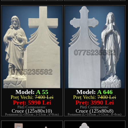
Model:
A 55
Model:
A 646
Preț Vechi:
7400 Lei
Preț Vechi:
7400 Lei
Preț: 5990 Lei
Preț: 3990 Lei
Părți Componente:
Părți Componente:
Cruce (125x80x10)
Cruce (125x80x8)
Postament (L=105cm ; l=13cm ; h=8cm)
Postament (L=105cm ; l=13cm ; h=8cm)