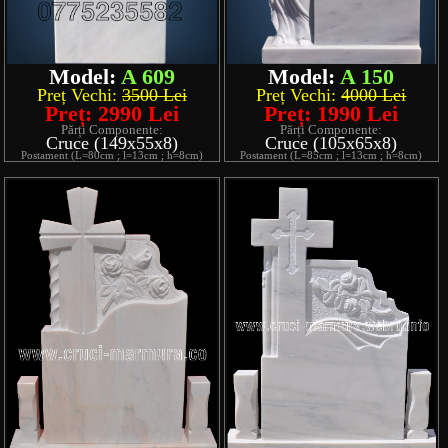
Model:
A 609
Model:
A 150
Preț Vechi:
3500 Lei
Preț Vechi:
4000 Lei
Preț: 2990 Lei
Preț: 1990 Lei
Părți Componente:
Părți Componente:
Cruce (149x55x8)
Cruce (105x65x8)
Postament (L=80cm ; l=13cm ; h=8cm)
Postament (L=85cm ; l=13cm ; h=8cm)