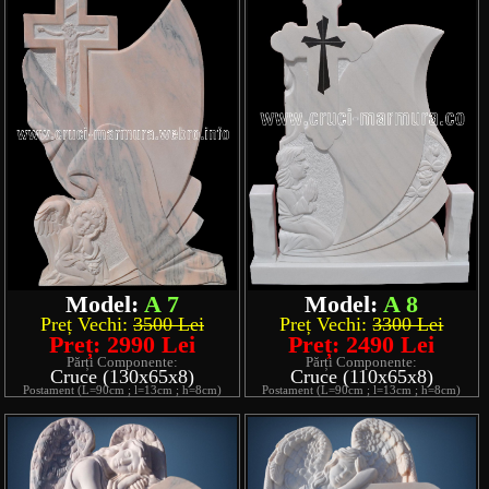
Model:
A 7
Model:
A 8
Preț Vechi:
3500 Lei
Preț Vechi:
3300 Lei
Preț: 2990 Lei
Preț: 2490 Lei
Părți Componente:
Părți Componente:
Cruce (130x65x8)
Cruce (110x65x8)
Postament (L=90cm ; l=13cm ; h=8cm)
Postament (L=90cm ; l=13cm ; h=8cm)