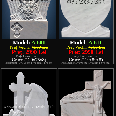
Model:
A 601
Model:
A 611
Preț Vechi:
4500 Lei
Preț Vechi:
4500 Lei
Preț: 2990 Lei
Preț: 2990 Lei
Părți Componente:
Părți Componente:
Cruce (120x75x8)
Cruce (110x80x8)
Postament (L=100cm ; l=13cm ; h=8cm)
Postament (L=105cm ; l=13cm ; h=8cm)