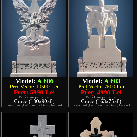
Model:
A 606
Model:
A 603
Preț Vechi:
10500 Lei
Preț Vechi:
7500 Lei
Preț: 5990 Lei
Preț: 4990 Lei
Părți Componente:
Părți Componente:
Cruce (180x90x8)
Cruce (163x75x8)
Postament (L=95cm ; l=13cm ; h=8cm)
Postament (L=100cm ; l=13cm ; h=8cm)