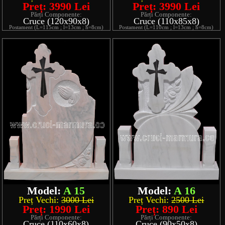
Preț: 3990 Lei
Preț: 3990 Lei
Părți Componente:
Părți Componente:
Cruce (120x90x8)
Cruce (110x85x8)
Postament (L=115cm ; l=13cm ; h=8cm)
Postament (L=110cm ; l=13cm ; h=8cm)
Model:
A 15
Model:
A 16
Preț Vechi:
3000 Lei
Preț Vechi:
2500 Lei
Preț: 1990 Lei
Preț: 890 Lei
Părți Componente:
Părți Componente:
Cruce (110x60x8)
Cruce (90x50x8)