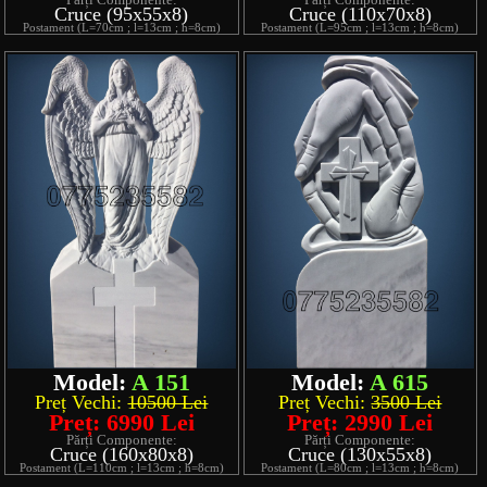
Cruce (95x55x8)
Cruce (110x70x8)
Postament (L=70cm ; l=13cm ; h=8cm)
Postament (L=95cm ; l=13cm ; h=8cm)
Model:
A 151
Model:
A 615
Preț Vechi:
10500 Lei
Preț Vechi:
3500 Lei
Preț: 6990 Lei
Preț: 2990 Lei
Părți Componente:
Părți Componente:
Cruce (160x80x8)
Cruce (130x55x8)
Postament (L=110cm ; l=13cm ; h=8cm)
Postament (L=80cm ; l=13cm ; h=8cm)