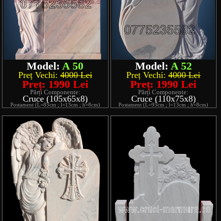
Model:
A 50
Model:
A 52
Preț Vechi:
4000 Lei
Preț Vechi:
4000 Lei
Preț: 1990 Lei
Preț: 1990 Lei
Părți Componente:
Părți Componente:
Cruce (105x65x8)
Cruce (110x75x8)
Postament (L=85cm ; l=13cm ; h=8cm)
Postament (L=95cm ; l=13cm ; h=8cm)