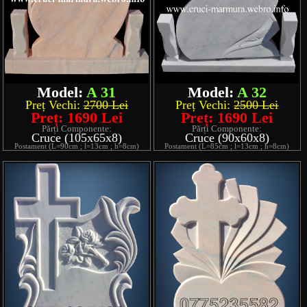
Model:
A 31
Model:
A 32
Preț Vechi:
2700 Lei
Preț Vechi:
2500 Lei
Preț: 1690 Lei
Preț: 1690 Lei
Părți Componente:
Părți Componente:
Cruce (105x65x8)
Cruce (90x60x8)
Postament (L=90cm ; l=13cm ; h=8cm)
Postament (L=85cm ; l=13cm ; h=8cm)