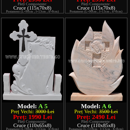
Părți Componente:
Părți Componente:
Cruce (115x70x8)
Cruce (115x70x8)
Postament (L=90cm ; l=13cm ; h=8cm)
Postament (L=90cm ; l=13cm ; h=8cm)
Model:
A 5
Model:
A 6
Preț Vechi:
3000 Lei
Preț Vechi:
3500 Lei
Preț: 1990 Lei
Preț: 2490 Lei
Părți Componente:
Părți Componente:
Cruce (110x65x8)
Cruce (110x85x8)
Postament (L=90cm ; l=13cm ; h=8cm)
Postament (L=110cm ; l=13cm ; h=8cm)