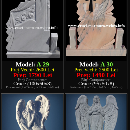
Model:
A 29
Model:
A 30
Preț Vechi:
2600 Lei
Preț Vechi:
2500 Lei
Preț: 1790 Lei
Preț: 1490 Lei
Părți Componente:
Părți Componente:
Cruce (100x60x8)
Cruce (95x50x8)
Postament (L=85cm ; l=13cm ; h=8cm)
Postament (L=75cm ; l=13cm ; h=8cm)