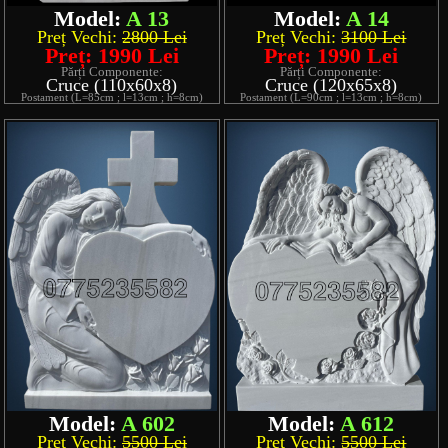
Model:
A 13
Model:
A 14
Preț Vechi:
2800 Lei
Preț Vechi:
3100 Lei
Preț: 1990 Lei
Preț: 1990 Lei
Părți Componente:
Părți Componente:
Cruce (110x60x8)
Cruce (120x65x8)
Postament (L=85cm ; l=13cm ; h=8cm)
Postament (L=90cm ; l=13cm ; h=8cm)
Model:
A 602
Model:
A 612
Preț Vechi:
5500 Lei
Preț Vechi:
5500 Lei