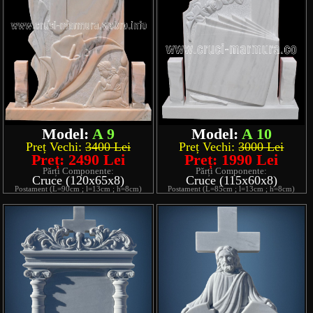
Model:
A 9
Model:
A 10
Preț Vechi:
3400 Lei
Preț Vechi:
3000 Lei
Preț: 2490 Lei
Preț: 1990 Lei
Părți Componente:
Părți Componente:
Cruce (120x65x8)
Cruce (115x60x8)
Postament (L=90cm ; l=13cm ; h=8cm)
Postament (L=85cm ; l=13cm ; h=8cm)