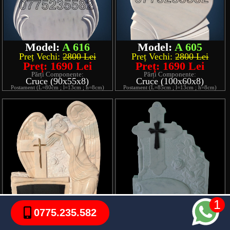
Model:
A 616
Model:
A 605
Preț Vechi:
2800 Lei
Preț Vechi:
2800 Lei
Preț: 1690 Lei
Preț: 1690 Lei
Părți Componente:
Părți Componente:
Cruce (90x55x8)
Cruce (100x60x8)
Postament (L=80cm ; l=13cm ; h=8cm)
Postament (L=85cm ; l=13cm ; h=8cm)
1
0775.235.582