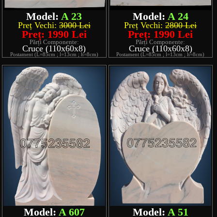
Model:
A 23
Model:
A 24
Preț Vechi:
3000 Lei
Preț Vechi:
2800 Lei
Preț: 1990 Lei
Preț: 1990 Lei
Părți Componente:
Părți Componente:
Cruce (110x60x8)
Cruce (110x60x8)
Postament (L=85cm ; l=13cm ; h=8cm)
Postament (L=85cm ; l=13cm ; h=8cm)
Model:
A 607
Model:
A 51