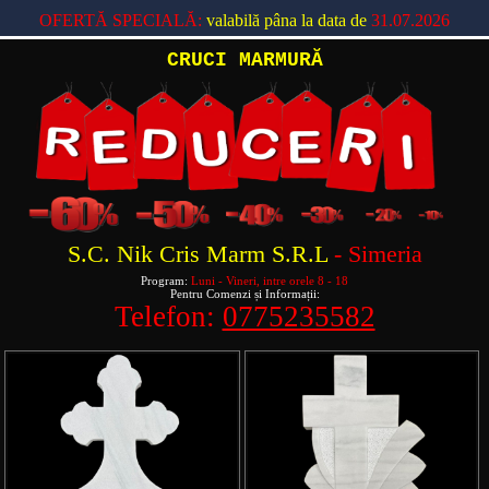
OFERTĂ SPECIALĂ:
valabilă pâna la data de
31.07.2026
CRUCI MARMURĂ
S.C. Nik Cris Marm S.R.L
- Simeria
Program:
Luni - Vineri, intre orele 8 - 18
Pentru Comenzi și Informații:
Telefon:
0775235582